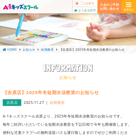
ご入会案内
入会のご予約
お問い合わせ
MENU
よくある質問
HOME
お知らせ
短期教室
【吉原店】2025年冬短期水泳教室のお知らせ
INFORMATION
お知らせ
【吉原店】2025年冬短期水泳教室のお知らせ
吉原店
2025.11.27
短期教室
A-1キッズスクール吉原より、2025年冬短期水泳教室のお知らせです。
毎年ご好評いただいている短期水泳教室を下記日程で今年も開催致します。
便利な児童クラブへの無料送迎バスも運行致しますのでぜひご利用くださ