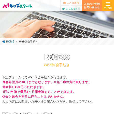
ご入会案内
入会のご予約
お問い合わせ
MENU
よくある質問
HOME
Web休会手続き
RECESS
Web休会手続き
下記フォームにてWeb休会手続きを行えます。
休会希望月の10日までとなります。※無出席の方に限ります。
休会料1,100円いただきます。
1回の申請で最長3ヶ月間申請することができます。
休会と退会を同月に行うことはできません。
入力内容にお間違いの無い様ご記入いただき、送信して下さい。