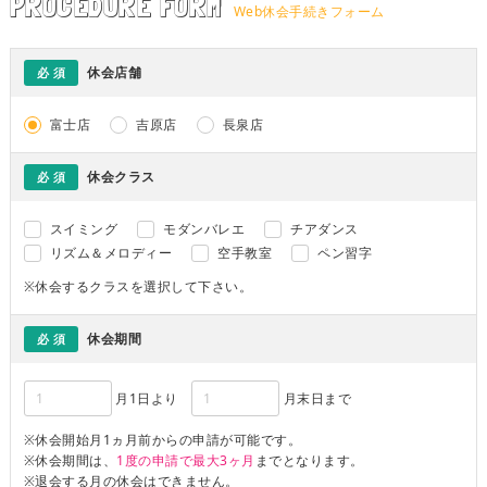
PROCEDURE FORM
Web休会手続きフォーム
休会店舗
必 須
富士店
吉原店
長泉店
休会クラス
必 須
スイミング
モダンバレエ
チアダンス
リズム＆メロディー
空手教室
ペン習字
※休会するクラスを選択して下さい。
休会期間
必 須
月1日より
月末日まで
※休会開始月1ヵ月前からの申請が可能です。
※休会期間は、
1度の申請で最大3ヶ月
までとなります。
※退会する月の休会はできません。