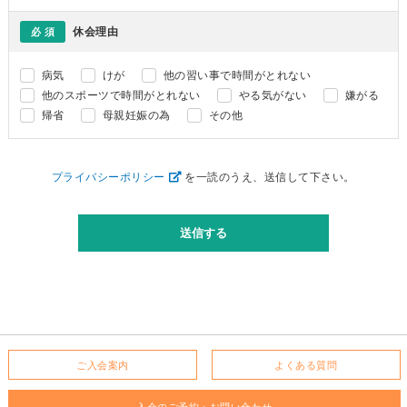
休会理由
必 須
病気
けが
他の習い事で時間がとれない
他のスポーツで時間がとれない
やる気がない
嫌がる
帰省
母親妊娠の為
その他
プライバシーポリシー
を一読のうえ、送信して下さい。
ご入会案内
よくある質問
入会のご予約・お問い合わせ