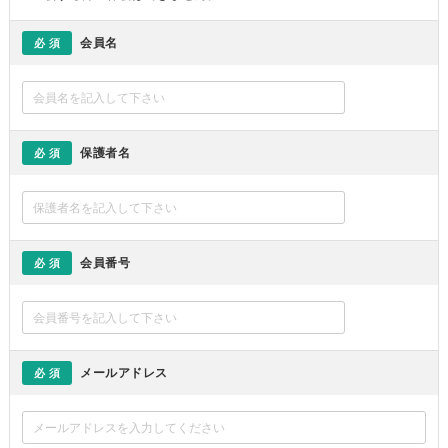
会員名
必 須
保護者名
必 須
会員番号
必 須
メールアドレス
必 須