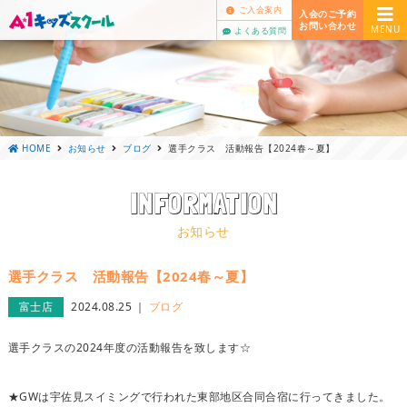
ご入会案内
入会のご予約
お問い合わせ
MENU
よくある質問
HOME
お知らせ
ブログ
選手クラス 活動報告【2024春～夏】
INFORMATION
お知らせ
選手クラス 活動報告【2024春～夏】
富士店
2024.08.25
ブログ
選手クラスの2024年度の活動報告を致します☆
★GWは宇佐見スイミングで行われた東部地区合同合宿に行ってきました。